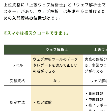
上位資格に「上級ウェブ解析士」と「ウェブ解析士マ
スター」があり、ウェブ解析士は基礎を身に着けるた
めの
入門資格の位置づけ
です。
※スマホは横スクロールできます。
ウェブ解析士
上級ウェ
ウェブ解析ツールのデータ
実務の解析分析
レベル
やレポートを読んで正しい
き、事業のコン
判断ができる
グが行える
受験資格
なし
ウェブ解析
・事前課題
・中間課題
認定方法
・認定試験
・修了レポー