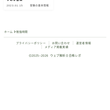
2023.01.15
受験の基本情報
公式問題集で対策（独学）
ウェブ解析士認定講座
Googleアナリティクス4対策（独学）
ホーム
勉強時間
Googleアナリティクス4講座
プライバシーポリシー
お問い合わせ
運営者情報
メディア掲載実績
ウェブ解析士のミニ模擬試験
2025–2026 ウェブ解析士合格レポ
合格者の声
Follow Me
お問い合わせ
開催日程から逆算した学習がおすすめ
【最新】ウェブ解析士の試験日程