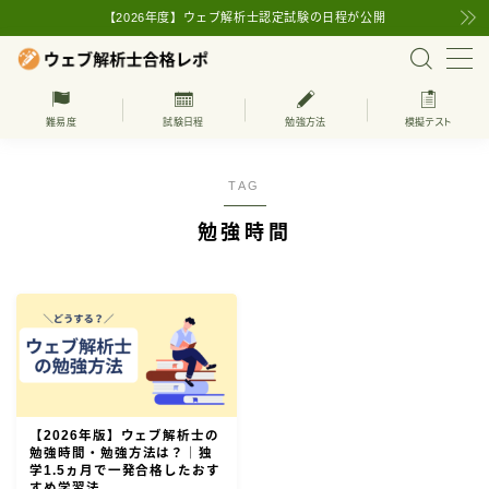
【2026年度】ウェブ解析士認定試験の日程が公開
MENU
難易度
試験日程
勉強方法
模擬テスト
上級ウェブ解析士
TAG
ウェブ解析士の試験日程
勉強時間
ウェブ解析士の基本知識
ウェブ解析士とは
難易度
学習方法
受験・更新費用
【2026年版】ウェブ解析士の
勉強時間・勉強方法は？｜独
学1.5ヵ月で一発合格したおす
ウェブ解析士の受験対策
すめ学習法