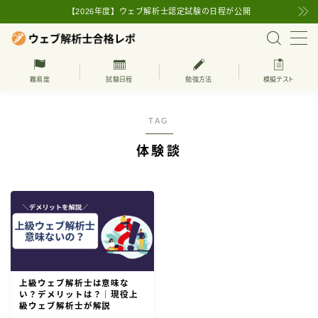
【2026年度】ウェブ解析士認定試験の日程が公開
MENU
難易度
試験日程
勉強方法
模擬テスト
上級ウェブ解析士
TAG
ウェブ解析士の試験日程
体験談
ウェブ解析士の基本知識
ウェブ解析士とは
難易度
学習方法
受験・更新費用
上級ウェブ解析士は意味な
い？デメリットは？｜現役上
級ウェブ解析士が解説
ウェブ解析士の受験対策