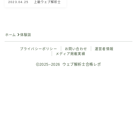
2023.04.25
上級ウェブ解析士
公式問題集で対策（独学）
ウェブ解析士認定講座
Googleアナリティクス4対策（独学）
ホーム
体験談
Googleアナリティクス4講座
プライバシーポリシー
お問い合わせ
運営者情報
メディア掲載実績
ウェブ解析士のミニ模擬試験
2025–2026 ウェブ解析士合格レポ
合格者の声
Follow Me
お問い合わせ