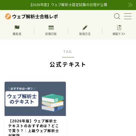
【2026年度】ウェブ解析士認定試験の日程が公開
MENU
難易度
試験日程
勉強方法
模擬テスト
上級ウェブ解析士
TAG
ウェブ解析士の試験日程
公式テキスト
ウェブ解析士の基本知識
ウェブ解析士とは
難易度
学習方法
受験・更新費用
【2026年版】ウェブ解析士
テキストのおすすめは？どこ
で買う？｜上級ウェブ解析士
ウェブ解析士の受験対策
が解説