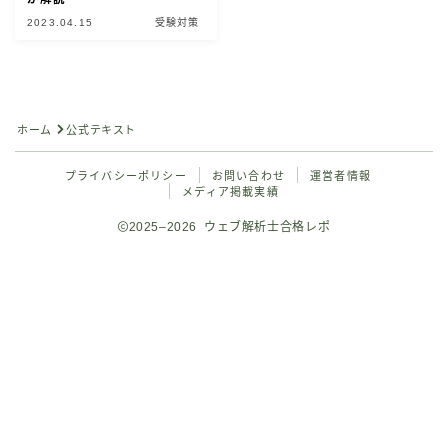
2023.04.15
受験対策
公式問題集で対策（独学）
ウェブ解析士認定講座
Googleアナリティクス4対策（独学）
ホーム
公式テキスト
Googleアナリティクス4講座
プライバシーポリシー
お問い合わせ
運営者情報
メディア掲載実績
ウェブ解析士のミニ模擬試験
2025–2026 ウェブ解析士合格レポ
合格者の声
Follow Me
お問い合わせ
開催日程から逆算した学習がおすすめ
【最新】ウェブ解析士の試験日程