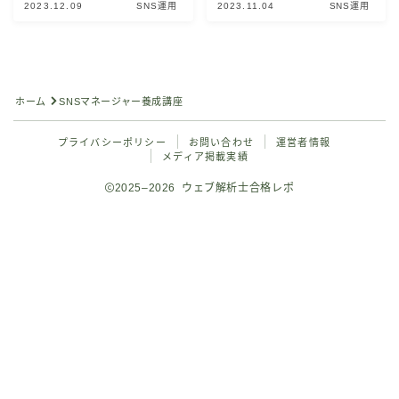
2023.12.09
SNS運用
2023.11.04
SNS運用
公式問題集で対策（独学）
ウェブ解析士認定講座
Googleアナリティクス4対策（独学）
ホーム
SNSマネージャー養成講座
Googleアナリティクス4講座
プライバシーポリシー
お問い合わせ
運営者情報
メディア掲載実績
ウェブ解析士のミニ模擬試験
2025–2026 ウェブ解析士合格レポ
合格者の声
Follow Me
お問い合わせ