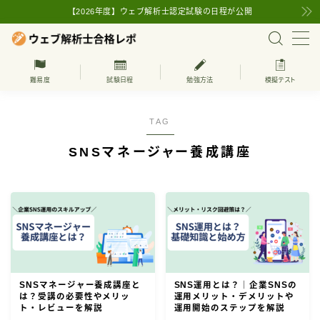
【2026年度】ウェブ解析士認定試験の日程が公開
MENU
難易度
試験日程
勉強方法
模擬テスト
上級ウェブ解析士
TAG
ウェブ解析士の試験日程
SNSマネージャー養成講座
ウェブ解析士の基本知識
ウェブ解析士とは
難易度
学習方法
受験・更新費用
SNSマネージャー養成講座と
SNS運用とは？｜企業SNSの
は？受講の必要性やメリッ
運用メリット・デメリットや
ト・レビューを解説
運用開始のステップを解説
ウェブ解析士の受験対策