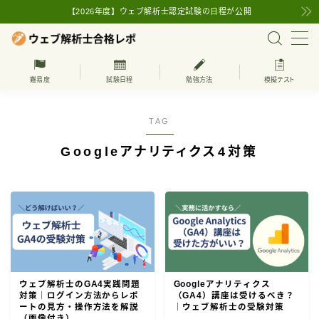
【2026年度】ウェブ解析士認定試験の日程が公開
MENU
難易度
試験日程
勉強方法
模擬テスト
上級ウェブ解析士
TAG
ウェブ解析士の試験日程
Googleアナリティクス4対策
ウェブ解析士の基本知識
ウェブ解析士とは
難易度
学習方法
受験・更新費用
ウェブ解析士のGA4実践問題
Googleアナリティクス
対策｜ログイン方法からレポ
（GA4）講座は受けるべき？
ートの見方・操作方法を解説
｜ウェブ解析士の受験対策
ウェブ解析士の受験対策
（画像付き）