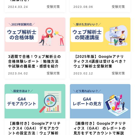
2024.03.24
受験対策
2023.08.06
受験対策
公式問題集で対策（独学）
ウェブ解析士認定講座
Googleアナリティクス4対策（独学）
Googleアナリティクス4講座
3週間で合格！ウェブ解析士の
【2025年版】Googleアナリ
ウェブ解析士のミニ模擬試験
合格体験レポート｜勉強方法
ティクス4講座は受けるべき？
や試験の難易度・感想を紹介
ウェブ解析士受験対策
2023.04.02
受験対策
2023.02.12
受験対策
合格者の声
お問い合わせ
【画像付き】Googleアナリテ
【画像付き】Googleアナリテ
ィクス4（GA4） デモアカウ
ィクス（GA4） のレポートの
ントの設定方法｜ウェブ解析
見方をデモアカウントで解説